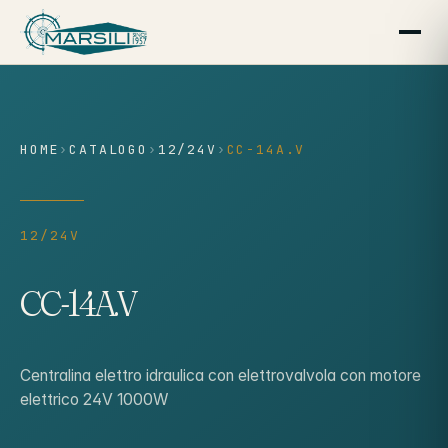
contenuto
HOME
›
CATALOGO
›
12/24V
›
CC-14A.V
12/24V
CC-14A.V
Centralina elettro idraulica con elettrovalvola con motore
elettrico 24V 1000W