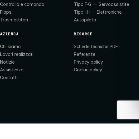
Controllo e comando
Tipo F·G — Servoassistite
Flaps
Tipo H·I — Elettroniche
Trasmettitori
Autopilota
AZIENDA
RISORSE
Chi siamo
Schede tecniche PDF
Lavori realizzati
Referenze
Notizie
Privacy policy
Assistenza
Cookie policy
Contatti
©
2026
Marsili Aldo & C. S.R.L. — P.IVA 00909960437