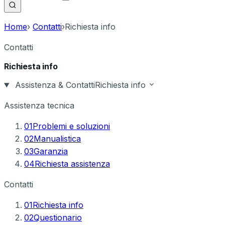
Home
›
Contatti
›
Richiesta info
Contatti
Richiesta info
Assistenza & Contatti
Richiesta info
Assistenza tecnica
01
Problemi e soluzioni
02
Manualistica
03
Garanzia
04
Richiesta assistenza
Contatti
01
Richiesta info
02
Questionario