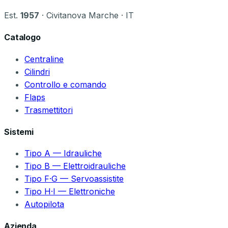
Est.
1957
· Civitanova Marche · IT
Catalogo
Centraline
Cilindri
Controllo e comando
Flaps
Trasmettitori
Sistemi
Tipo A — Idrauliche
Tipo B — Elettroidrauliche
Tipo F·G — Servoassistite
Tipo H·I — Elettroniche
Autopilota
Azienda