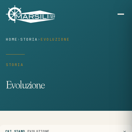
contenuto
HOME
›
STORIA
›
EVOLUZIONE
STORIA
Evoluzione
CHI SIAMO
EVOLUZIONE