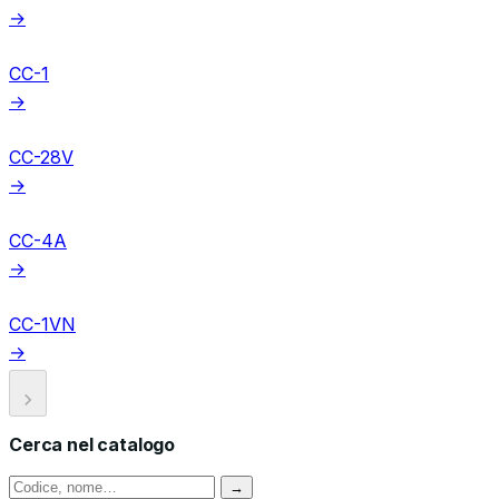
→
CC-1
→
CC-28V
→
CC-4A
→
CC-1VN
→
Cerca nel catalogo
→