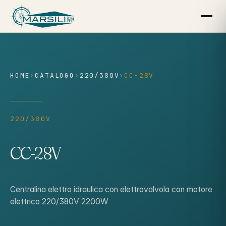
contenuto
HOME
›
CATALOGO
›
220/380V
›
CC-28V
220/380V
CC-28V
Centralina elettro idraulica con elettrovalvola con motore
elettrico 220/380V 2200W