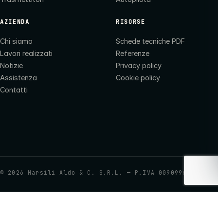
AZIENDA
RISORSE
Chi siamo
Schede tecniche PDF
Lavori realizzati
Referenze
Notizie
Privacy policy
Assistenza
Cookie policy
Contatti
©
2026
Marsili Aldo & C. S.R.L. — P.IVA 00909960437
Le tue preferenze relative alla privacy