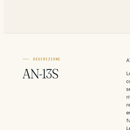
DESCRIZIONE
A
AN-13S
L
c
s
r
r
e
f
L