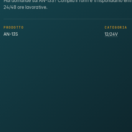
Hai domande sul AN-13S? Compila il form e ti rispondiamo ent
24/48 ore lavorative.
PRODOTTO
CATEGORIA
AN-13S
12/24V