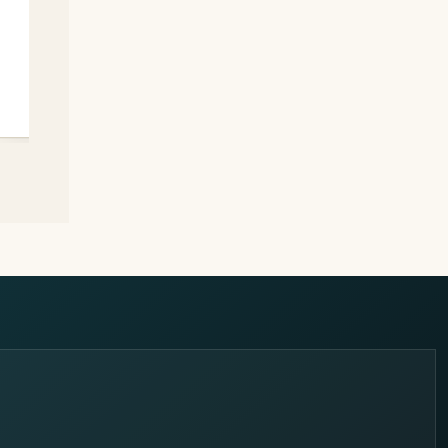
CC-14V
→