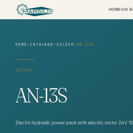
contenuto
HOME
CHI S
HOME
›
CATALOGO
›
12/24V
›
AN-13S
12/24V
AN-13S
Electro hydraulic power pack with electric motor 24V 