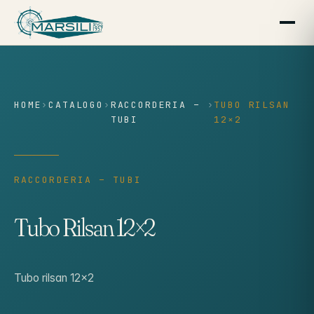
contenuto
HOME
›
CATALOGO
›
RACCORDERIA –
›
TUBO RILSAN
TUBI
12×2
RACCORDERIA – TUBI
Tubo Rilsan 12×2
Tubo rilsan 12×2