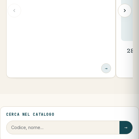
280
→
CERCA NEL CATALOGO
→