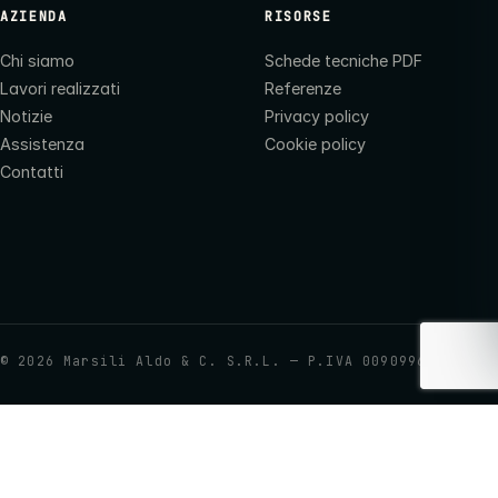
AZIENDA
RISORSE
Chi siamo
Schede tecniche PDF
Lavori realizzati
Referenze
Notizie
Privacy policy
Assistenza
Cookie policy
Contatti
©
2026
Marsili Aldo & C. S.R.L. — P.IVA 00909960437
Le tue preferenze relative alla privacy
Informativa sulla raccolta