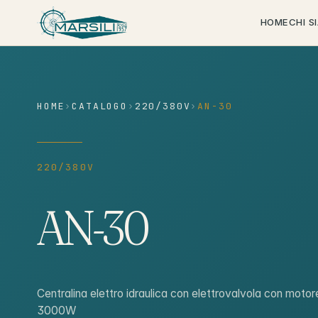
contenuto
HOME
CHI S
HOME
›
CATALOGO
›
220/380V
›
AN-30
220/380V
AN-30
Centralina elettro idraulica con elettrovalvola con moto
3000W