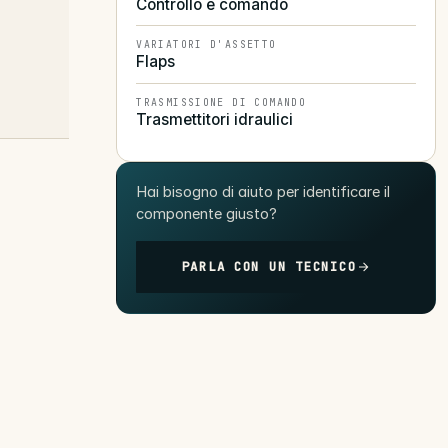
Controllo e comando
VARIATORI D'ASSETTO
Flaps
TRASMISSIONE DI COMANDO
Trasmettitori idraulici
Hai bisogno di aiuto per identificare il
componente giusto?
PARLA CON UN TECNICO