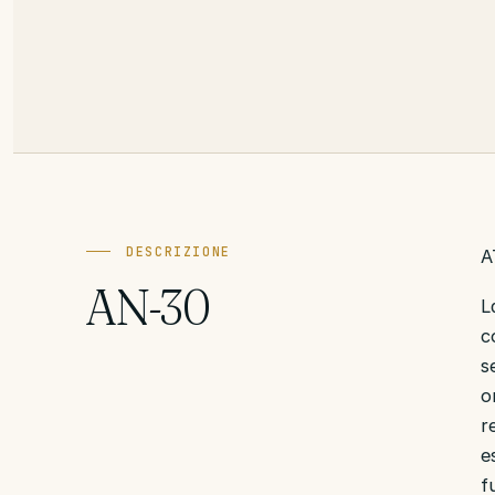
DESCRIZIONE
A
AN-30
L
c
s
o
r
e
f