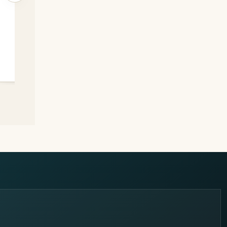
CC-28V
→