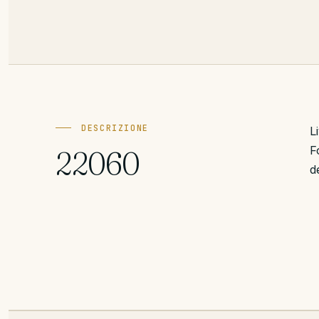
DESCRIZIONE
L
F
22060
d