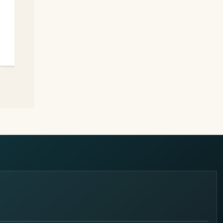
RFAC 338A
→