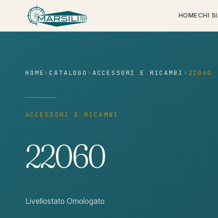
contenuto
HOME
CHI S
HOME
›
CATALOGO
›
ACCESSORI E RICAMBI
›
22060
ACCESSORI E RICAMBI
22060
Livellostato Omologato