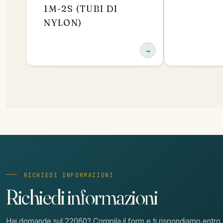
1M-2S (TUBI DI
NYLON)
→
RICHIEDI INFORMAZIONI
Richiedi informazioni
Hai domande sul 22060? Compila il form e ti rispondiamo entro