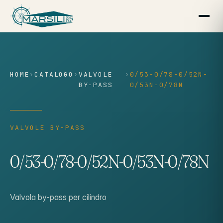
contenuto
HOME
›
CATALOGO
›
VALVOLE
›
0/53-0/78-0/52N-
BY-PASS
0/53N-0/78N
VALVOLE BY-PASS
0/53-0/78-0/52N-0/53N-0/78N
Valvola by-pass per cilindro